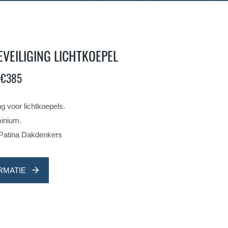
VEILIGING LICHTKOEPEL
k €385
g voor lichtkoepels.
inium.
Patina Dakdenkers
RMATIE