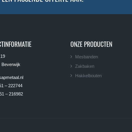
TINFORMATIE
ONZE PRODUCTEN
 19
Mesbanden
 Beverwijk
Zakbaken
Hakkelbouten
apmetaal.nl
51 – 222744
51 – 216982